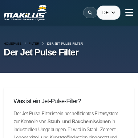
DE
HOMEPAGE
FILTER
DER JET PULSE FILTER
Der Jet Pulse Filter
Was ist ein Jet-Pulse-Filter?
Der Jet-Pulse-Filter ist ein hocheffizientes Filtersystem
zur Kontrolle von
Staub- und Rauchemissionen
in
industriellen Umgebungen. Er wird in Stahl-, Zement-,
Lebensmittel- und Kunststoffindustrien eingesetzt und