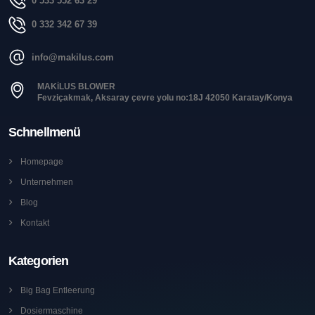
0 533 552 63 29
0 332 342 67 39
info@makilus.com
MAKİLUS BLOWER
Fevziçakmak, Aksaray çevre yolu no:18J 42050 Karatay/Konya
Schnellmenü
Homepage
Unternehmen
Blog
Kontakt
Kategorien
Big Bag Entleerung
Dosiermaschine