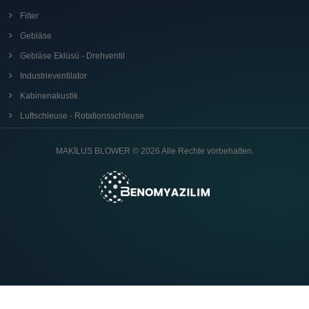
Filter
Gebläse
Gebläse Eklüsü - Drehventil
Industrieventilator
Kabinenakustik
Luftschleuse - Rotationsschleuse
MAKİLUS BLOWER © 2026 Alle Rechte vorbehalten.