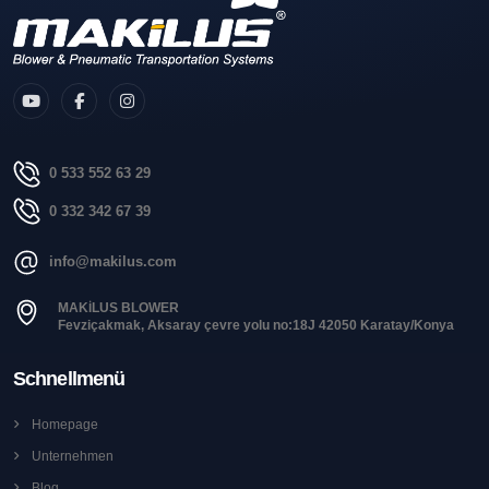
0 533 552 63 29
0 332 342 67 39
info@makilus.com
MAKİLUS BLOWER
Fevziçakmak, Aksaray çevre yolu no:18J 42050 Karatay/Konya
Schnellmenü
Homepage
Unternehmen
Blog