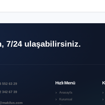
 7/24 ulaşabilirsiniz.
Hızlı Menü
K
3 552 63 29
2 342 67 39
Anasayfa
Kurumsal
o@makilus.com