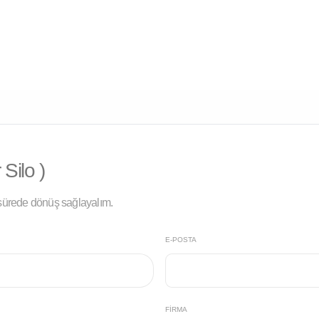
 Silo )
a sürede dönüş sağlayalım.
E-POSTA
FIRMA