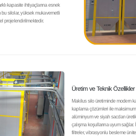
rklı kapasite ihtiyaçlarına esnek
n bu silolar, yüksek mukavemetli
 projelendirilmektedir.
Üretim ve Teknik Özellikler
Makilus silo üretiminde modern kayn
kaplama çözümleri ile maksimum d
alüminyum ve siyah sacdan üretilen 
çalışma koşullarına uyum sağlar. İ
filtreler, vibrasyonlu besleme ünite