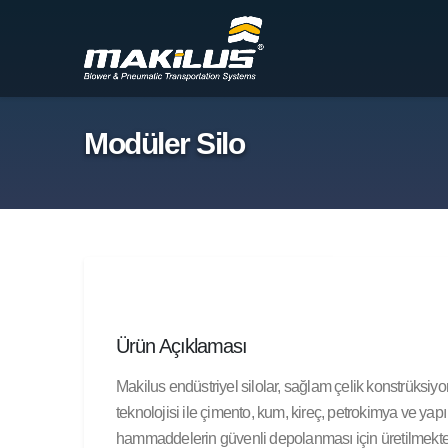
Modüler Silo
Ürün Açıklaması
Makilus endüstriyel silolar, sağlam çelik konstrüksiy
teknolojisi ile çimento, kum, kireç, petrokimya ve yapı 
hammaddelerin güvenli depolanması için üretilmekte