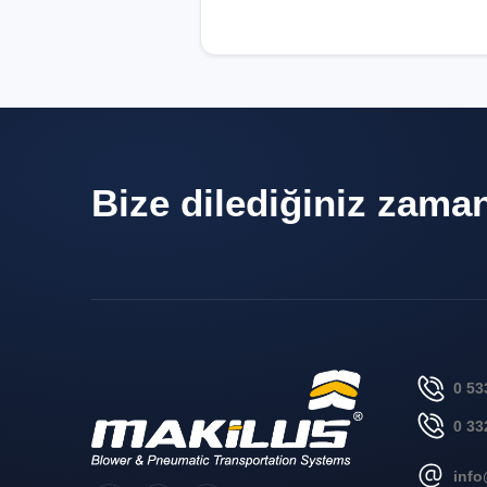
Bize dilediğiniz zaman,
0 53
0 33
inf