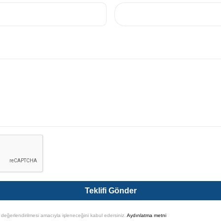
Teklifi Gönder
n değerlendirilmesi amacıyla işleneceğini kabul edersiniz.
Aydınlatma metni