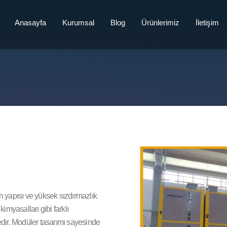
Anasayfa
Kurumsal
Blog
Ürünlerimiz
İletişim
on yapısı ve yüksek sızdırmazlık
kimyasalları gibi farklı
dir. Modüler tasarımı sayesinde