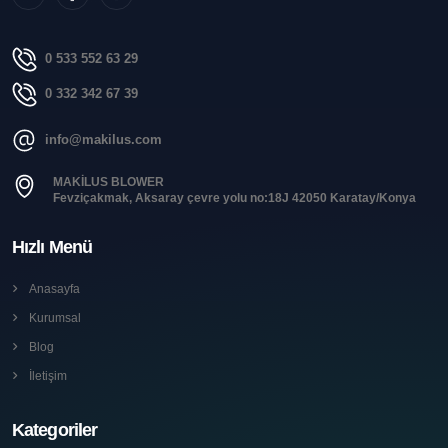
0 533 552 63 29
0 332 342 67 39
info@makilus.com
MAKİLUS BLOWER
Fevziçakmak, Aksaray çevre yolu no:18J 42050 Karatay/Konya
Hızlı Menü
Anasayfa
Kurumsal
Blog
İletişim
Kategoriler