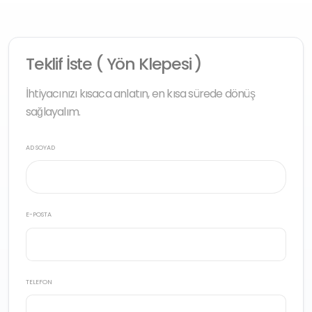
Teklif İste ( Yön Klepesi )
İhtiyacınızı kısaca anlatın, en kısa sürede dönüş
sağlayalım.
AD SOYAD
E-POSTA
TELEFON