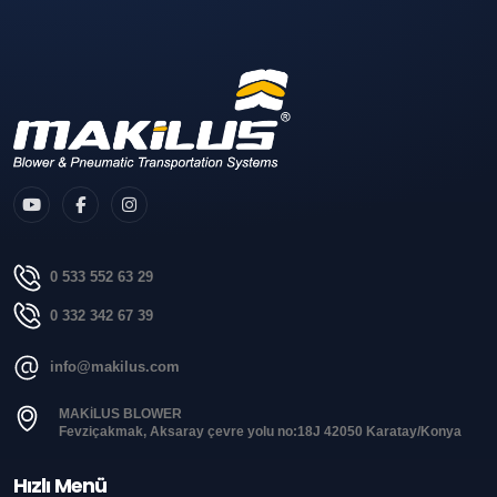
0 533 552 63 29
0 332 342 67 39
info@makilus.com
MAKİLUS BLOWER
Fevziçakmak, Aksaray çevre yolu no:18J 42050 Karatay/Konya
Hızlı Menü