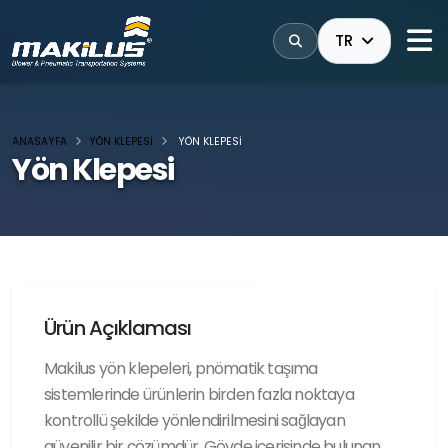
TR
ANASAYFA
YÖN KLEPESI
YÖN KLEPESI
Yön Klepesi
Ürün Açıklaması
Makilus yön klepeleri, pnömatik taşıma
sistemlerinde ürünlerin birden fazla noktaya
kontrollü şekilde yönlendirilmesini sağlayan
güvenilir bir çözümdür. Gövde içerisinde bulunan